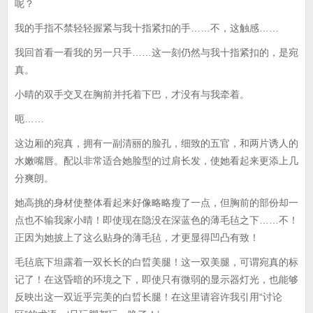
呢？
我的手指不禁轻轻握紧与我十指紧扣的手……不，这触感……
我回首看一看我的另一只手……这一刻仍然与我十指紧扣的，是宛
真。
小晴的双手交叉在胸前并托着下巴，才没有与我牵着。
呃……
这边厢的宛真，拥有一副清丽的脸孔，细致的五官，和两片诱人的
水嫩嘴唇。配以非常适合她脸型的过肩长发，使她看起来更添上几
分爽朗。
她高挑的身材使整体看起来好像略略瘦了一点，但胸前的部份却一
点也不输我家小晴！即使现在隐没在深蓝色的薄毛毡之下……不！
正因为她披上了这么贴身的薄毛毡，才更显得凹凸有致！
毛毡底下坦露着一双长长的白晢美腿！这一双美腿，可谓宛真的标
记了！在这昏暗的环境之下，即使只有微弱的显示器灯光，也能够
反映出这一双近乎完美的白晢长腿！在这里请容许我引用“讨论