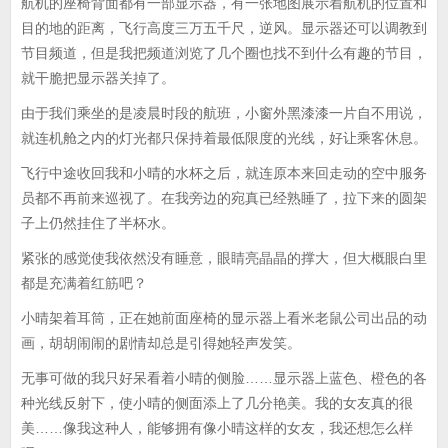
航机的座椅背面都有一部显示器，有一张地图展示着航机的位置和
目的地的距离，飞行高度三万五千尺，逆风。显示器还可以调教到
节目频道，但是我把频道浏览了几个圈也找不到什么有趣的节目，
就干脆把显示器关掉了。
由于我们乘坐的是凌晨时段的航班，小窗外黑漆漆一片自不用说，
就连机舱之内的灯光都只保持着最低限度的光线，好让乘客休息。
飞行中途收回我和小晴的水杯之后，就连原本来回走动的空中服务
员都不再前来巡视了。在我旁边的宛真已经熟睡了，拉下来的圆架
子上仍然挂住了半杯水。
紧张的感觉使我依然没有睡意，眼睛亮晶晶的撑大，但大概眼白里
都是充满着红筋吧？
小晴架着耳筒，正在她前面座椅的显示器上看米老鼠公司出品的动
画，胡胡闹闹的剧情却总是引得她轻声发笑。
无事可做的我只好呆看着小晴的侧脸……显示器上蓝色、橙色的各
种光线反射下，使小晴的侧面添上了几分艳美。我的女友真的很
美……像我这种人，能够拥有像小晴这样的女友，我还想怎么样