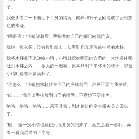
子。
我低头看了一下自己下半身的情况，肉棒和裤子之间湿成了团暗灰
色的水迹。
“唔唔唔！”小晴皱着眉，手指着她自己的嘴巴向我抗议。
我摸一摸衣袋，没有摸到纸巾，却看到宛真座位前挂着的水杯。
我将水杯拿下来递给小晴，小晴就把她嘴巴内含着的一大泡液体都
吐到水杯之内……很大的一泡啊，原本只剩下半杯水的杯子，都被
小晴吐得差不多满杯了。
“你怎么…”小晴把水杯挂在自己的座椅前面，然后正要向我发难。
“咮……”我伸出手指放到自己的嘴唇上不意她不要作声。
咯咯、咯咯、咯咯……果不其然，刚才路过的空中服务员走回头
了。
“呃…”这一次小晴也意识到服务员的到来了，她先是看一看我，再
看一看我湿透的下半身。