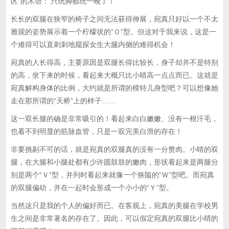
区”的术语：‘只玩脚都玩一晚了！’
长长的双腿在狭窄的椅子之间无法获得伸展，宛真只好以一个不太
雅观的姿势展示着一个柠檬状的“０”型。但这对于我来说，这是一
个难得可以直刺刺地窥探女生大腿内侧的难得机会！
宛真的人长得高，主要原因是双腿长得比较长，身子却并不是特别
的高，坐下来的时候，看起来大概只比小晴高一点点而已。这就是
宛真解构身体的比例，大约就是所谓的模特儿身型吧？可以想像她
走在那所谓的“天桥”上的样子……
这一双长腿的确是非常吸引的！看起来白白嫩嫩、没有一根汗毛，
也看不到明显的筋脉血管，只是一双完美白滑的存在！
非要挑剔不可的话，就是宛真的双腿真的没有一分赘肉。小晴的双
腿，在大腿和小腿处都有少许圆鼓鼓的嫩肉，形状看起来是两腿分
别是两个“Ｖ”型，并列时看起来就像一个狭隘的“Ｗ”型吧。而宛真
的双腿偏幼，并在一起时会形成一个小小的“Ｙ”型。
当然这只是我的个人的偏好而已。在客观上，宛真的美腿在学校男
生之间是非常著名的存在了。因此，可以假定宛真的双腿比小晴的