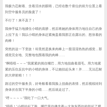
我极力忍耐着、含着泪水的眼睛，已经在数个座位的前方位置上看
到空中服务员的脸庞了！
不行了！来不及了！
我伸手猛力地搂住小晴的肩膀，然后将她的身体用力地往自己的身
上拉下去！我以小晴的身体赶紧掩盖着我那正在露出的、怒张着的
肉棒！
突然的这一下变故！却竟然是换来肉棒上一股湿湿热热的感觉，那
感觉完全地、完整地包围着我的肉棒……
“啊唔唔～～～”我紧紧的抿住嘴巴，用力地扭曲着眉毛。用力地紧
紧的压住反抗中的小晴的身体，不让她抬起头来！并……无法忍耐
的大肆射精！！！
路过的空中服务员，好奇般看着我脸上扭曲的表情，然后视线转到
身体伏在我下半身的小晴……然后就走过了。
“呼～～～～”我吐了一口大气。
“唔唔！”小晴抬起了脸，嘴巴里仿佛含着一大泡东西似的鼓起了腮