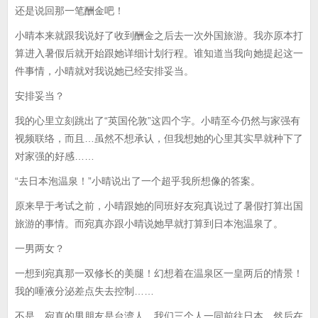
还是说回那一笔酬金吧！
小晴本来就跟我说好了收到酬金之后去一次外国旅游。我亦原本打
算进入暑假后就开始跟她详细计划行程。谁知道当我向她提起这一
件事情，小晴就对我说她已经安排妥当。
安排妥当？
我的心里立刻跳出了“英国伦敦”这四个字。小晴至今仍然与家强有
视频联络，而且…虽然不想承认，但我想她的心里其实早就种下了
对家强的好感……
“去日本泡温泉！”小晴说出了一个超乎我所想像的答案。
原来早于考试之前，小晴跟她的同班好友宛真说过了暑假打算出国
旅游的事情。而宛真亦跟小晴说她早就打算到日本泡温泉了。
一男两女？
一想到宛真那一双修长的美腿！幻想着在温泉区一皇两后的情景！
我的唾液分泌差点失去控制……
不是，宛真的男朋友是台湾人。我们三个人一同前往日本，然后在