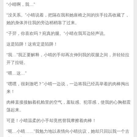
“小晴啊，我…”
“没关系。”小晴说着，把隔在我和她座椅之间的扶手拉高收藏了，
她的身体并往我的旁边稍稍靠了过来。
“子羿，你喜欢吗？宛真的腿。”小晴在我耳边轻声说。
这是陷阱！这肯定是陷阱！
“我…”我正要解释，小晴的手却再次伸到我的双腿之间，并轻轻拉
开了拉链。
“喂…这…”
“嘿嘿，很刺激吧？”小晴一边说，一边将我已经高举着的肉棒掏出
来！
肉棒直接接触着机舱里的空气，羞耻感、犯罪感，使我的心胸都震
荡起来。
可是！小晴温柔的小手却竟然替我摩擦着肉棒！
“呃…小晴……”我勉力地以表情向小晴抗议，她却只回以我一个古