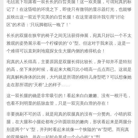
毛毡底下坦露着一双长长的白晢美腿！这一双美腿，可谓宛真的标
记了！在这昏暗的环境之下，即使只有微弱的显示器灯光，也能够
反映出这一双近乎完美的白晢长腿！在这里请容许我引用“讨论
区”的术语：‘只玩脚都玩一晚了！’
长长的双腿在狭窄的椅子之间无法获得伸展，宛真只好以一个不太
雅观的姿势展示着一个柠檬状的“０”型。但这对于我来说，这是一
个难得可以直刺刺地窥探女生大腿内侧的难得机会！
宛真的人长得高，主要原因是双腿长得比较长，身子却并不是特别
的高，坐下来的时候，看起来大概只比小晴高一点点而已。这就是
宛真解构身体的比例，大约就是所谓的模特儿身型吧？可以想像她
走在那所谓的“天桥”上的样子……
这一双长腿的确是非常吸引的！看起来白白嫩嫩、没有一根汗毛，
也看不到明显的筋脉血管，只是一双完美白滑的存在！
非要挑剔不可的话，就是宛真的双腿真的没有一分赘肉。小晴的双
腿，在大腿和小腿处都有少许圆鼓鼓的嫩肉，形状看起来是两腿分
别是两个“Ｖ”型，并列时看起来就像一个狭隘的“Ｗ”型吧。而宛真
的双腿偏幼，并在一起时会形成一个小小的“Ｙ”型。