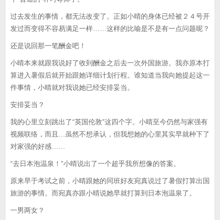
过去发生的事情，都无法改变了。正如小晴的身体已经被２４号开
发过而变得不容易满足一样……这样的比喻是不是有一点问题呢？
还是说回那一笔酬金吧！
小晴本来就跟我说好了收到酬金之后去一次外国旅游。我亦原本打
算进入暑假后就开始跟她详细计划行程。谁知道当我向她提起这一
件事情，小晴就对我说她已经安排妥当。
安排妥当？
我的心里立刻跳出了“英国伦敦”这四个字。小晴至今仍然与家强有
视频联络，而且…虽然不想承认，但我想她的心里其实早就种下了
对家强的好感……
“去日本泡温泉！”小晴说出了一个超乎我所想像的答案。
原来早于考试之前，小晴跟她的同班好友宛真说过了暑假打算出国
旅游的事情。而宛真亦跟小晴说她早就打算到日本泡温泉了。
一男两女？