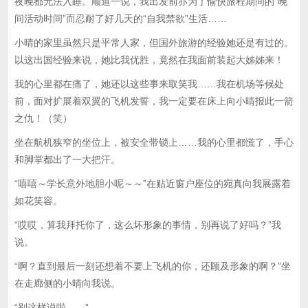
夜晚都无法入睡。顺道一说，我出发前亦为了愉快旅程期间的“晚
间活动时间”而忍耐了好几天的“自我禁欲”生活……
小晴的家里虽然只是平常人家，但国外旅游的经验她还是有过的。
以这出国经验来说，她比我优胜，竟然在我面前装起大姊姊来！
我的心里都在痛了，她还以这些事来取笑我……我在机场等候处
前，面对扩展着双翼的飞机发誓，我一定要在床上向小晴报此一箭
之仇！（笑）
坐在航机狭窄的坐位上，被安全带锁上……我的心里都慌了，手心
和脚掌都出了一大把汗。
“嘻嘻～学长意外地胆小呢～～”在贴近窗户座位的宛真向我展露着
如花笑容。
“哎哎，算我拜托你了，这么坏形象的事情，别再说了好吗？”我
说。
“啊？直到最后一刻还想着不要上飞机的你，还顾及形象的啊？”坐
在走廊侧的小晴向我说。
“别这样说啦……”