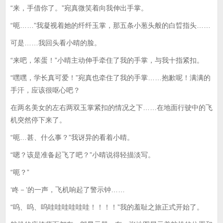
“来，手借你了。”宛真微笑着向我伸出手掌。
“呃……”我凝视着她的纤纤玉掌，那五条小葱头般的白晢指头……
可是……我回头看小晴的脸。
“来吧，笨蛋！”小晴主动伸手牵住了我的手掌，与我十指紧扣。
“嘿嘿，学长真可爱！”宛真也牵住了我的手掌……抱歉呢！满满的
手汗，应该很呕心吧？
在两名美女的左右两双玉掌紧扣的情况之下……在地面行驶中的飞
机突然停下来了。
“呃…甚、什么事？”我讶异的看着小晴。
“嗯？该是准备起飞了吧？”小晴说得轻描淡写。
“呃？”
‘咚－’的一声，飞机响起了警示钟……
“呜、呜、呜哇哇哇哇哇哇！！！！”我的羞耻之旅正式开始了。