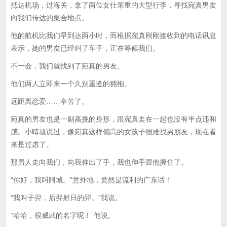
抵达机场，过海关，拿了两位女仕笨重的大型行李，寻找宛真男友
向我们传达的集合地点。
他的航机比我们早到达两小时，而根据宛真刚刚接收到的电话讯息
表示，她的男友已经叫了车子，正在等候我们。
不一会，我们就找到了宛真的男友。
他们两人立即来一个久别重逄的拥抱。
远距离恋爱……辛苦了。
宛真的男友也是一副高挑的身形，跟宛真走在一起也没有半点违和
感。小晴就说过，像宛真这样偏高的女孩子很难找男朋友，现在看
来是过虑了。
那男人走向我们，向我伸出了手，我也伸手跟他握住了。
“你好，我叫阿城。”意外地，竟然是流利的广东话！
“我叫子羿，后羿射日的羿。”我说。
“哈哈，很威武的名字呢！”他说。