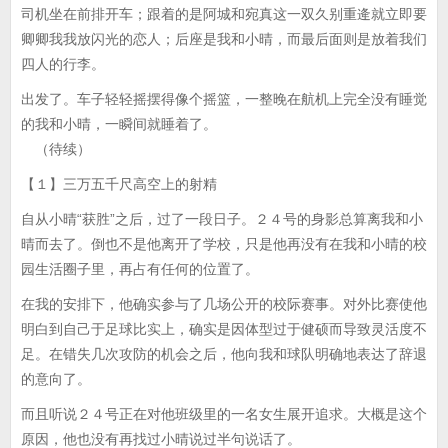
司机坐在前排开车；跟着的是阿城和宛真这一双久别重逄就立即要
卿卿我我放闪光的恋人；后座是我和小晴，而最后面则是放着我们
四人的行李。
出发了。车子轻轻摇摆得像个摇篮，一整晚在航机上完全没有睡觉
的我和小晴，一瞬间就睡着了。
（待续）
【１】三万五千尺高空上的射精
自从小晴“获胜”之后，过了一段日子。２４号的身影总算离我和小
晴而去了。倒也不是他离开了学校，只是他再没有在我和小晴的校
园生活圈子里，再占有任何的位置了。
在我的安排下，他确实参与了几场公开的校际赛事。对外比赛使他
明白到自己于足球比实上，确实是因体型过于健硕而导致灵活度不
足。在错失几次攻防的机会之后，他向我和球队明确地表达了辞退
的意向了。
而且听说２４号正在对他班级里的一名女生展开追求。大概是这个
原因，他也没有再找过小晴说过半句说话了。