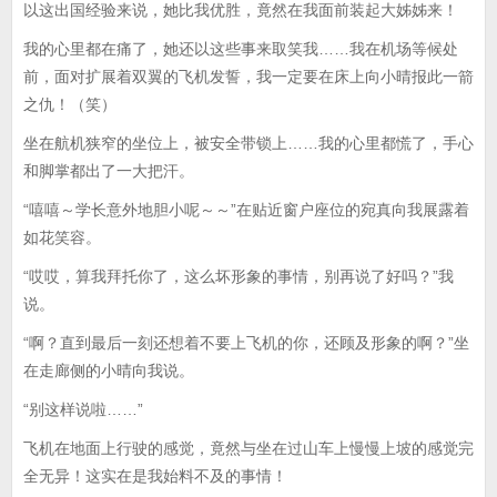
以这出国经验来说，她比我优胜，竟然在我面前装起大姊姊来！
我的心里都在痛了，她还以这些事来取笑我……我在机场等候处
前，面对扩展着双翼的飞机发誓，我一定要在床上向小晴报此一箭
之仇！（笑）
坐在航机狭窄的坐位上，被安全带锁上……我的心里都慌了，手心
和脚掌都出了一大把汗。
“嘻嘻～学长意外地胆小呢～～”在贴近窗户座位的宛真向我展露着
如花笑容。
“哎哎，算我拜托你了，这么坏形象的事情，别再说了好吗？”我
说。
“啊？直到最后一刻还想着不要上飞机的你，还顾及形象的啊？”坐
在走廊侧的小晴向我说。
“别这样说啦……”
飞机在地面上行驶的感觉，竟然与坐在过山车上慢慢上坡的感觉完
全无异！这实在是我始料不及的事情！