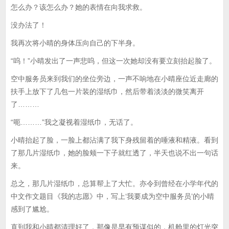
怎么办？该怎么办？她的表情在向我求救。
没办法了！
我再次将小晴的身体压向自己的下半身。
“呜！”小晴发出了一声悲呜，但这一次她却没有要立刻抬起脸了。
空中服务员来到我们的坐位旁边，一声不响地在小晴座位近走廊的
扶手上放下了几包一片装的湿纸巾，然后带着淡淡的微笑离开
了………
“呃………”我之凝视着湿纸巾，无话了。
小晴抬起了脸，一脸上都沾满了我下身残留着的唾液和精液。看到
了那几片湿纸巾，她的脸颊一下子就红透了，半天也说不出一句话
来。
总之，那几片湿纸巾，总算帮上了大忙。亦令到曾经在小学年代的
中文作文题目《我的志愿》中，写上‘我要成为空中服务员’的小晴
感到了尴尬。
直到我和小晴都清理好了，那像是早有预谋似的，机舱里的灯光突