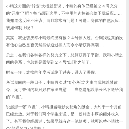
小晴这方面的“转变”大概就是说，小晴的身体已经被２４号充分
的“开发”了吧？每当想到这里，不中用的肉棒都会给予我反应……
我知道这反应不应该、而且非常有问题！可是…身体的自然反应…
该如何制止呢？
其实，我还该庆幸小晴最终没有被２４号插入过。否则我也真的没
有信心自己是否仍然能够透过插入而令小晴获得高潮……
总之，在我们各种各样的努力之下，总算获得了平衡。我和小晴之
间的关系，也总算是回复到２４号“出现”之前了。
时光一转，难挨的年度考试终于过去，进入了暑假。
考试期间的一段日子，小晴再次以“专心考试”为由向我施以禁欲
令。无可奈何的我只好在家里自慰……当然是配以学长私下送给我
的“Ｂ盘”。
说起那一张“Ｂ盘”，小晴担当电影女配角的酬金，大约于一个月前
已经发放。对于我们两个学生来说，是一份相当丰厚的额外收入
了。甚至我曾经想过，如果早就有这一笔款项，就可以替小晴找一
个“普通的”补习导师了。