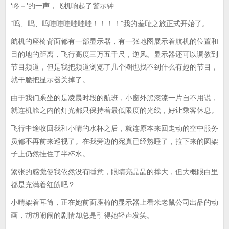
‘咚－’的一声，飞机响起了警示钟……
“呜、呜、呜哇哇哇哇哇哇！！！！”我的羞耻之旅正式开始了。
航机的座椅背面都有一部显示器，有一张地图展示着航机的位置和
目的地的距离，飞行高度三万五千尺，逆风。显示器还可以调教到
节目频道，但是我把频道浏览了几个圈也找不到什么有趣的节目，
就干脆把显示器关掉了。
由于我们乘坐的是凌晨时段的航班，小窗外黑漆漆一片自不用说，
就连机舱之内的灯光都只保持着最低限度的光线，好让乘客休息。
飞行中途收回我和小晴的水杯之后，就连原本来回走动的空中服务
员都不再前来巡视了。在我旁边的宛真已经熟睡了，拉下来的圆架
子上仍然挂住了半杯水。
紧张的感觉使我依然没有睡意，眼睛亮晶晶的撑大，但大概眼白里
都是充满着红筋吧？
小晴架着耳筒，正在她前面座椅的显示器上看米老鼠公司出品的动
画，胡胡闹闹的剧情却总是引得她轻声发笑。