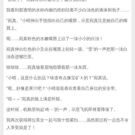
我看到那透明的水杯内侧仍然积结着不少白浊色的液体和泡子……
“宛真。”小晴伸出手指指向自己的嘴唇，示意宛真注意她自己的嘴
唇上。
呃……宛真粉色的水嫩嘴唇上沾了一沬小小的白浊！
宛真伸出红色的小舌尖在嘴唇上轻轻一舔。“雪”的一声把那一沬白
浊吞进嘴巴里。
吱吱吱……宛真皱着眉地咀嚼着那一沬东西。
“小晴，这是什么饮品？味道有点像宝矿Ｘ的？”宛真说。
“呃…好像是果汁吧？”小晴假装着在查看自己座位的安全带。
“唔～～”宛真的脸上满是怀疑。
这时候，机舱里响起‘咚－’的一声，示意飞机即将要降落了。
我再次获得两位美女一起与我十指紧扣……虽然那过程一点也不令
人享受就是了！