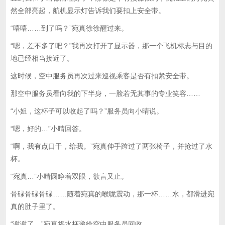
然全部亮起，航机显示灯告诉我们要扣上安全带。
“唔唔……到了吗？”宛真徐徐醒过来。
“嗯，差不多了吧？”我再次打开了显示器，那一个飞机标志与目的
地已经相当接近了。
这时候，空中服务员再次过来巡视乘客是否有扣紧安全带。
那空中服务员看向我的下半身，一脸若无其事的专业笑容……
“小姐，这杯子可以收起了吗？”服务员向小晴说。
“嗯，好的…”小晴回答。
“啊，我有点口干，给我。”宛真伸手跨过了两张椅子，并抢过了水
杯。
“宛真…”小晴圆睁着双眼，欲言又止。
骨碌骨碌骨碌……随着宛真的喉咙震动，那一杯……水，都滑进宛
真的肚子里了。
“谢谢了。”宛真将水杯递给空中服务员回收。