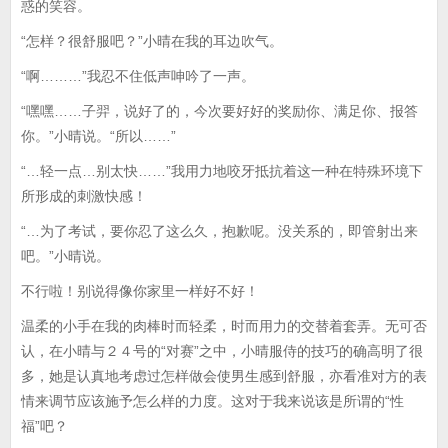
惑的笑容。
“怎样？很舒服吧？”小晴在我的耳边吹气。
“啊………”我忍不住低声呻吟了一声。
“嘿嘿……子羿，说好了的，今次要好好的奖励你、满足你、报答
你。”小晴说。“所以……”
“…轻一点…别太快……”我用力地咬牙抵抗着这一种在特殊环境下
所形成的刺激快感！
“…为了考试，要你忍了这么久，抱歉呢。没关系的，即管射出来
吧。”小晴说。
不行啦！别说得像你家里一样好不好！
温柔的小手在我的肉棒时而轻柔，时而用力的交替着套弄。无可否
认，在小晴与２４号的“对赛”之中，小晴服侍的技巧的确高明了很
多，她是认真地考虑过怎样做会使男生感到舒服，亦看准对方的表
情来调节应该施予怎么样的力度。这对于我来说该是所谓的“性
福”吧？