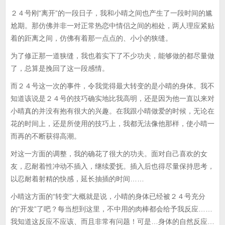
２４号刚“离开”的一段日子，我和小晴之间也产生了一段时间的尴
尬期。那仿佛并非一对正常热恋中情侣之间的相处，两人理应紧贴
着的距离之间，仿佛有着那一点点的、小小的狭缝。
为了修正那一道狭缝，我也着实下了不少功夫，能够做的都尽量做
了，总算是挽回了这一段感情。
而２４号这一次的事件，令我觉得最大转变的是小晴的身体。我不
知道该说是２４号的技巧确实地比我高明，还是因为他一直以来对
小晴真的并没有抱有很大的兴趣。在我跟小晴做爱的时候，无论在
花的时间上，还是所使用的技巧上，我都无法像他那样，使小晴一
而再的不断获得高潮。
对这一方面的调整，我的确花了很大的功夫。面对自己喜欢的女
友，忍耐着性冲动不插入，继续爱抚。插入后也得尽量保持思考，
以忍耐着射精的快感，延长抽插的时间……
小晴这方面的“转变”大概就是说，小晴的身体已经被２４号充分
的“开发”了吧？每当想到这里，不中用的肉棒都会给予我反应……
我知道这反应不应该、而且非常有问题！可是…身体的自然反应…