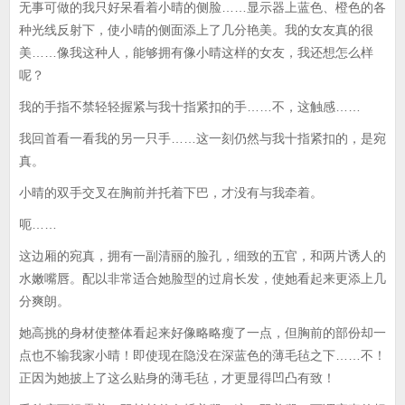
无事可做的我只好呆看着小晴的侧脸……显示器上蓝色、橙色的各
种光线反射下，使小晴的侧面添上了几分艳美。我的女友真的很
美……像我这种人，能够拥有像小晴这样的女友，我还想怎么样
呢？
我的手指不禁轻轻握紧与我十指紧扣的手……不，这触感……
我回首看一看我的另一只手……这一刻仍然与我十指紧扣的，是宛
真。
小晴的双手交叉在胸前并托着下巴，才没有与我牵着。
呃……
这边厢的宛真，拥有一副清丽的脸孔，细致的五官，和两片诱人的
水嫩嘴唇。配以非常适合她脸型的过肩长发，使她看起来更添上几
分爽朗。
她高挑的身材使整体看起来好像略略瘦了一点，但胸前的部份却一
点也不输我家小晴！即使现在隐没在深蓝色的薄毛毡之下……不！
正因为她披上了这么贴身的薄毛毡，才更显得凹凸有致！