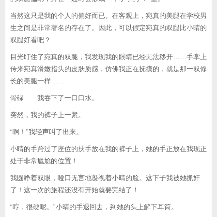
当然这只是我的个人的偏好而已。在客观上，宛真的美腿在学校男
生之间是非常著名的存在了。因此，可以假定宛真的双腿比小晴的
双腿好看吧？
目光盯住了宛真的双腿，我发现我的眼睛已经无法移开……手掌上
传来宛真滑嫩指头的皮肤质感，仿佛我正在抚摸的，就是那一双修
长的美腿一样……
骨碌……我吞下了一口口水。
突然，我的裤子上一紧。
“啊！”我轻声叫了出来。
小晴的手跨过了座位的扶手放在我的裤子上，她的手正放在我现正
处于非常尴尬的位置！
我圆睁着双眼，哑口无言地凝视着小晴的脸。这下子我被她抓奸
了！这一次的旅程还没有开始就要完结了！
“哼，很硬呢。”小晴的手退回去，到她的头上解下耳筒。