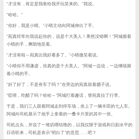
“才没有…肯定是我爸给我开玩笑来的。”我说。
“哈哈。”
“你好，我是小晴。”小晴主动向阿城伸出了手。
“宛真经常向我说起你的，说是个大美人！果然没错啊！”阿城握着
小晴的手，爽朗地笑着。
“才没有啦～宛真比我好看多了。”小晴微笑着说。
“小晴你不用谦虚，你真的是个大美人。”阿城一边说，一边继续握
着小晴的手。
“好了好了，不是有车了吗？”在旁边的宛真鼓着腮子说。
“哎唷，吃醋了吗？哈哈～”阿城打着趣话，替宛真拉了行李。
于是，我们三人跟着阿城走到停车场，坐上了一辆丰田的七人车。
阿城向司机展示了他手上拿着的一叠卡片里的其中一张。
司机点头，并说了一堆叽哩咕噜的，以我仅限于游戏和日剧水平的
日语听来，司机是表示“明白了”的意思……吧？