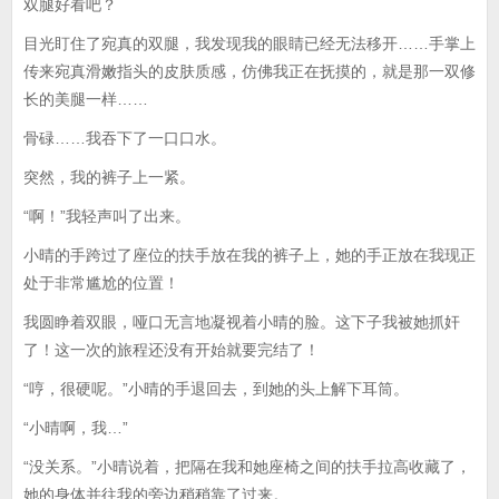
双腿好看吧？
目光盯住了宛真的双腿，我发现我的眼睛已经无法移开……手掌上
传来宛真滑嫩指头的皮肤质感，仿佛我正在抚摸的，就是那一双修
长的美腿一样……
骨碌……我吞下了一口口水。
突然，我的裤子上一紧。
“啊！”我轻声叫了出来。
小晴的手跨过了座位的扶手放在我的裤子上，她的手正放在我现正
处于非常尴尬的位置！
我圆睁着双眼，哑口无言地凝视着小晴的脸。这下子我被她抓奸
了！这一次的旅程还没有开始就要完结了！
“哼，很硬呢。”小晴的手退回去，到她的头上解下耳筒。
“小晴啊，我…”
“没关系。”小晴说着，把隔在我和她座椅之间的扶手拉高收藏了，
她的身体并往我的旁边稍稍靠了过来。