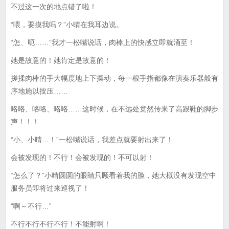
不过这一次的地点错了啦！
“喂，要摸我吗？”小晴在我耳边说。
“怎、呃……”我才一松嘴说话，肉棒上的快感立即就涌至！
她是故意的！她肯定是故意的！
搓揉肉棒的手大幅度地上下摆动，每一根手指都像在演奏乐器般有
序地施以按压……
咯咯、咯咯、咯咯……这时候，在不远处竟然传来了高跟鞋的脚步
声！！！
“小、小晴…！”一松嘴说话，我差点就要射出来了！
会被发现的！不行！会被发现的！不可以射！
“怎么了？”小晴圆圆的眼睛只顾看着我的脸，她大概没有发现空中
服务员即将过来巡视了！
“啊～不行…”
不行不行不行不行！不能射啊！