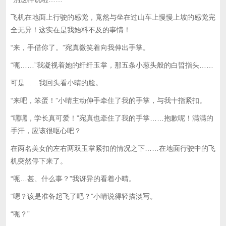
飞机在地面上行驶的感觉，竟然与坐在过山车上慢慢上坡的感觉完
全无异！这实在是我始料不及的事情！
“来，手借你了。”宛真微笑着向我伸出手掌。
“呃……”我凝视着她的纤纤玉掌，那五条小葱头般的白晢指头……
可是……我回头看小晴的脸。
“来吧，笨蛋！”小晴主动伸手牵住了我的手掌，与我十指紧扣。
“嘿嘿，学长真可爱！”宛真也牵住了我的手掌……抱歉呢！满满的
手汗，应该很呕心吧？
在两名美女的左右两双玉掌紧扣的情况之下……在地面行驶中的飞
机突然停下来了。
“呃…甚、什么事？”我讶异的看着小晴。
“嗯？该是准备起飞了吧？”小晴说得轻描淡写。
“呃？”