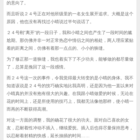
的意向了。
而且听说２４号正在对他班级里的一名女生展开追求。大概是这个
原因，他也没有再找过小晴说过半句说话了。
２４号刚“离开”的一段日子，我和小晴之间也产生了一段时间的尴
尬期。那仿佛并非一对正常热恋中情侣之间的相处，两人理应紧贴
着的距离之间，仿佛有着那一点点的、小小的狭缝。
为了修正那一道狭缝，我也着实下了不少功夫，能够做的都尽量做
了，总算是挽回了这一段感情。
而２４号这一次的事件，令我觉得最大转变的是小晴的身体。我不
知道该说是２４号的技巧确实地比我高明，还是因为他一直以来对
小晴真的并没有抱有很大的兴趣。在我跟小晴做爱的时候，无论在
花的时间上，还是所使用的技巧上，我都无法像他那样，使小晴一
而再的不断获得高潮。
对这一方面的调整，我的确花了很大的功夫。面对自己喜欢的女
友，忍耐着性冲动不插入，继续爱抚。插入后也得尽量保持思考，
以忍耐着射精的快感，延长抽插的时间……