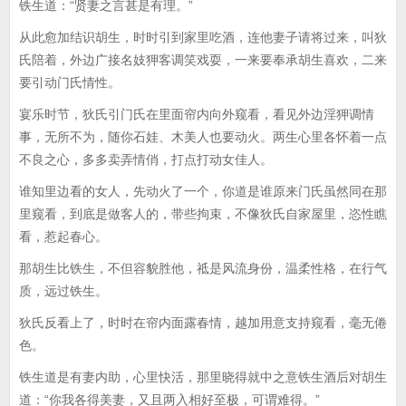
铁生道：“贤妻之言甚是有理。”
从此愈加结识胡生，时时引到家里吃酒，连他妻子请将过来，叫狄
氏陪着，外边广接名妓狎客调笑戏耍，一来要奉承胡生喜欢，二来
要引动门氏情性。
宴乐时节，狄氏引门氏在里面帘内向外窥看，看见外边淫狎调情
事，无所不为，随你石娃、木美人也要动火。两生心里各怀着一点
不良之心，多多卖弄情俏，打点打动女佳人。
谁知里边看的女人，先动火了一个，你道是谁原来门氏虽然同在那
里窥看，到底是做客人的，带些拘束，不像狄氏自家屋里，恣性瞧
看，惹起春心。
那胡生比铁生，不但容貌胜他，祗是风流身份，温柔性格，在行气
质，远过铁生。
狄氏反看上了，时时在帘内面露春情，越加用意支持窥看，毫无倦
色。
铁生道是有妻内助，心里快活，那里晓得就中之意铁生酒后对胡生
道：“你我各得美妻，又且两入相好至极，可谓难得。”