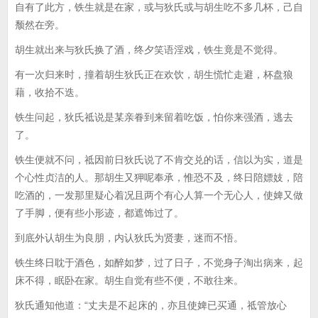
自有了此方，铁生就是在家，或与狄氏或与胡生吃不多几杯，己自
颓然在旁。
胡生就出来与狄氏换了酒，终夕笑语淫戏，铁生竟是不觉得。
有一次归来时，撞着胡生狄氏正在欢饮，胡生慌忙走避，杯盘狼
藉，收拾不迭。
铁生问起，狄氏祗说是某亲眷到来留着吃饭，怕你来强酒，逃去
了。
铁生便就不问，祗因前日狄氏说了不肯交兑的话，信以为实，道是
个心性贞洁的人。那胡生又狎呢奉承，惟恐不及，终日陪嫖妓，陪
吃酒的，一发那里疑心着况且两个有心人算一个无心人，使婢又做
了手脚，便有些小形迹，都遮饰过了。
到底外认胡生为良朋，内认狄氏为贤妻，迷而不悟。
铁生终日耽于酒色，如醉如梦，过了日子，不觉身子淘出病来，起
床不得，眠卧在家。胡生自觉有些不便，不敢往来。
狄氏通知他道：“丈夫是不起床的，亦且使婢已买通，祗管放心