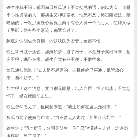
铁生便就不问，祗因前日狄氏说了不肯交兑的话，信以为实，道是
个心性贞洁的人。那胡生又狎呢奉承，惟恐不及，终日陪嫖妓，陪
吃酒的，一发那里疑心着况且两个有心人算一个无心人，使婢又做
了手脚，便有些小形迹，都遮饰过了。
到底外认胡生为良朋，内认狄氏为贤妻，迷而不悟。
铁生终日耽于酒色，如醉如梦，过了日子，不觉身子淘出病来，起
床不得，眠卧在家。胡生自觉有些不便，不敢往来。
狄氏通知他道：“丈夫是不起床的，亦且使婢已买通，祗管放心
来，自不妨事。”
胡生得了这个消息，竟自别无顾忌，出入自擅，惯了脚步，不觉忘
怀了，错在床面前走过。
铁生忽然看见了，怪问起来道：“胡生如何在里头走出来。”
狄氏与两个使婢同声道：“自不曾见人走过，那里什么胡生。”
铁生道：“适才所见，分明是胡生，你们又说没甚人走过，难道病
眼模糊，见了鬼了。”