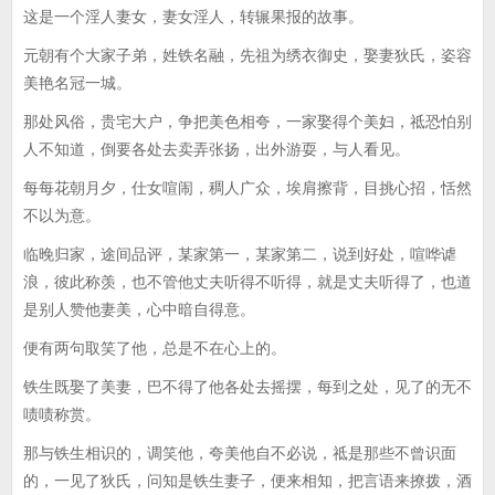
这是一个淫人妻女，妻女淫人，转辗果报的故事。
元朝有个大家子弟，姓铁名融，先祖为绣衣御史，娶妻狄氏，姿容
美艳名冠一城。
那处风俗，贵宅大户，争把美色相夸，一家娶得个美妇，祗恐怕别
人不知道，倒要各处去卖弄张扬，出外游耍，与人看见。
每每花朝月夕，仕女喧闹，稠人广众，埃肩擦背，目挑心招，恬然
不以为意。
临晚归家，途间品评，某家第一，某家第二，说到好处，喧哗谑
浪，彼此称羡，也不管他丈夫听得不听得，就是丈夫听得了，也道
是别人赞他妻美，心中暗自得意。
便有两句取笑了他，总是不在心上的。
铁生既娶了美妻，巴不得了他各处去摇摆，每到之处，见了的无不
啧啧称赏。
那与铁生相识的，调笑他，夸美他自不必说，祗是那些不曾识面
的，一见了狄氏，问知是铁生妻子，便来相知，把言语来撩拨，酒