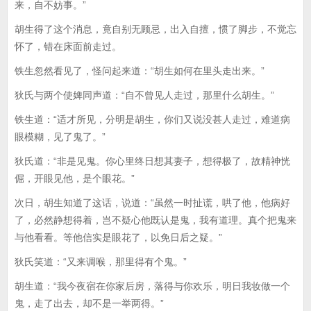
来，自不妨事。”
胡生得了这个消息，竟自别无顾忌，出入自擅，惯了脚步，不觉忘
怀了，错在床面前走过。
铁生忽然看见了，怪问起来道：“胡生如何在里头走出来。”
狄氏与两个使婢同声道：“自不曾见人走过，那里什么胡生。”
铁生道：“适才所见，分明是胡生，你们又说没甚人走过，难道病
眼模糊，见了鬼了。”
狄氏道：“非是见鬼。你心里终日想其妻子，想得极了，故精神恍
倔，开眼见他，是个眼花。”
次日，胡生知道了这话，说道：“虽然一时扯谎，哄了他，他病好
了，必然静想得着，岂不疑心他既认是鬼，我有道理。真个把鬼来
与他看看。等他信实是眼花了，以免日后之疑。”
狄氏笑道：“又来调喉，那里得有个鬼。”
胡生道：“我今夜宿在你家后房，落得与你欢乐，明日我妆做一个
鬼，走了出去，却不是一举两得。”