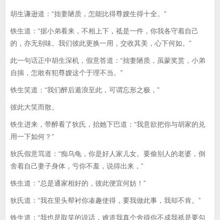
胡生谦逊道：“拙妻陋质，怎能比得尊嫂生得十全。”
铁生道：“据小弟看来，不相上下，祗是一件，你我各守着自己
的，亦无别味。我们彼此更换一用，交收其美，心下何如。”
此一句话正中胡生深机，假意答道：“拙妻陋质，虽蒙奖赏，小弟
自揣，怎敢有犯尊嫂这个于理不当。”
铁生笑道：“我们醉后遁浪至此，可谓忘形之极，”
彼此大笑而散。
铁生进来，带醉看了狄氏，抬她下巴道：“我意欲把你与胡家的兑
用一下如何？”
狄氏假意骂道：“痴乌龟，你是好人家儿女。要偷别人的老婆，倒
舍着自己妻子身体，亏你不羞，说得出来，”
铁生道：“总是通家相好的，彼此便宜何妨！”
狄氏道：“我在里头帮衬你凑趣使得，要我做此事，我却不肯。”
铁生道：“我也是取笑的说话，难道我真个舍得你不成我祗是要勾