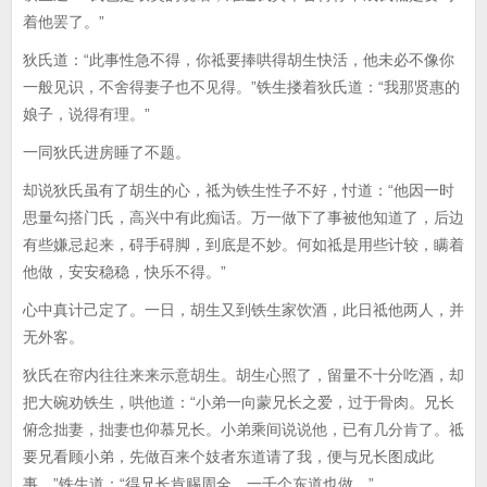
着他罢了。”
狄氏道：“此事性急不得，你祗要捧哄得胡生快活，他未必不像你
一般见识，不舍得妻子也不见得。”铁生搂着狄氏道：“我那贤惠的
娘子，说得有理。”
一同狄氏进房睡了不题。
却说狄氏虽有了胡生的心，祗为铁生性子不好，忖道：“他因一时
思量勾搭门氏，高兴中有此痴话。万一做下了事被他知道了，后边
有些嫌忌起来，碍手碍脚，到底是不妙。何如祗是用些计较，瞒着
他做，安安稳稳，快乐不得。”
心中真计己定了。一日，胡生又到铁生家饮酒，此日祗他两人，并
无外客。
狄氏在帘内往往来来示意胡生。胡生心照了，留量不十分吃酒，却
把大碗劝铁生，哄他道：“小弟一向蒙兄长之爱，过于骨肉。兄长
俯念拙妻，拙妻也仰慕兄长。小弟乘间说说他，已有几分肯了。祗
要兄看顾小弟，先做百来个妓者东道请了我，便与兄长图成此
事。”铁生道：“得兄长肯赐周全，一千个东道也做。”