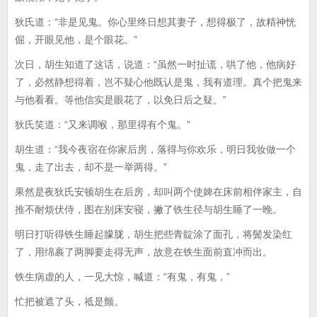
狄氏道：“非是见鬼。你心里终日想其妻子，想得极了，故精神恍
倔，开眼见他，是个眼花。”
次日，胡生知道了这话，说道：“虽然一时扯谎，哄了他，他病好
了，必然静想得着，岂不疑心他既认是鬼，我有道理。真个把鬼来
与他看看。等他信实是眼花了，以免日后之疑。”
狄氏笑道：“又来调喉，那里得有个鬼。”
胡生道：“我今夜宿在你家后房，落得与你欢乐，明日我妆做一个
鬼，走了出去，却不是一举两得。”
果然是夜狄氏安顿胡生在后房，却叫两个使婢在床前相伴家主，自
推不耐烦伏侍，图在别床安寝，撇了铁生径与胡生睡了一晚。
明日打听得铁生睡起朦胧，胡生把些青靛涂了面孔，将鬓发染红
了，用绵裹了两脚要走得无声，故意在铁生面前直冲而出。
铁生病虚的人，一见大惊，喊道：“有鬼，有鬼，”
忙把被遮了头，祗是颤。