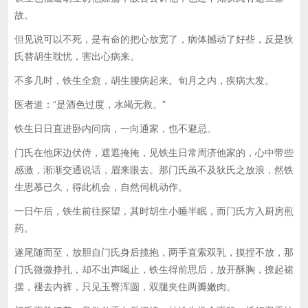
故。
但见说可以不死，是有命的把心放宽了，病体撼动了好些，反是狄
氏替胡生耽忧，害出心病来。
不多几时，铁生全愈，胡生腰病起来。旬月之内，疾病大发。
医者道：“是酒色过度，水竭无救。”
铁生日日直进卧内问病，一向通家，也不避忌。
门氏在他床边伏侍，遮遮掩掩，见铁生日常周济他家的，心中带些
感激，渐渐交通说话，眉来眼去。那门氏虽不及狄氏之放浪，然铁
生思慕已久，得此机会，自然伺机动作。
一日午后，铁生前往探望，其时胡生小睡半眠，而门氏方入厨房煎
药。
遂尾随而至，放胆自门氏身后揽抱，两手直索双乳，摸捏不放，那
门氏微微挣扎，却不出声喝止，铁生得前思后，放开酥胸，撩起裙
摆，褪去内裤，只见玉臀浑圆，双腿夹住两瓣嫩肉。