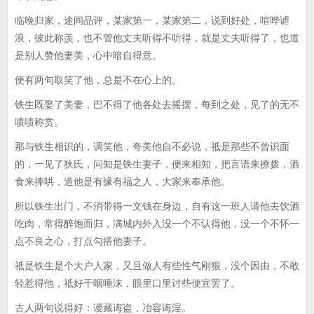
临晚归家，途间品评，某家第一，某家第二，说到好处，喧哗谑
浪，彼此称羡，也不管他丈夫听得不听得，就是丈夫听得了，也道
是别人赞他妻美，心中暗自得意。
便有两句取笑了他，总是不在心上的。
铁生既娶了美妻，巴不得了他各处去摇摆，每到之处，见了的无不
啧啧称赏。
那与铁生相识的，调笑他，夸美他自不必说，祗是那些不曾识面
的，一见了狄氏，问知是铁生妻子，便来相知，把言语来撩拨，酒
食来捧哄，道他是有缘有福之人，大家来奉承他。
所以铁生出门，不消带得一文钱在身边，自有这一班人请他去饮酒
吃肉，常得醉饱而归，满城内外入没一个不认得他，没一个不怀一
点不良之心，打点勾搭他妻子。
祗是铁生是个大户人家，又且做人有些性气刚狠，没个因由，不敢
轻惹得他，祗好干咽唾沫，眼里口里讨些便宜罢了。
古人两句说得好：谩藏诲盗，冶容诲淫。