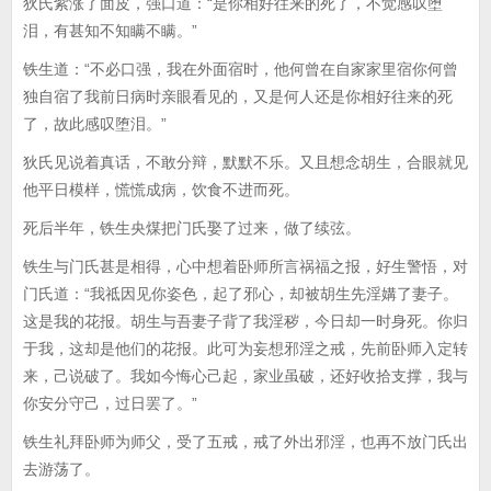
狄氏紫涨了面皮，强口道：“是你相好往来的死了，不觉感叹堕
泪，有甚知不知瞒不瞒。”
铁生道：“不必口强，我在外面宿时，他何曾在自家家里宿你何曾
独自宿了我前日病时亲眼看见的，又是何人还是你相好往来的死
了，故此感叹堕泪。”
狄氏见说着真话，不敢分辩，默默不乐。又且想念胡生，合眼就见
他平日模样，慌慌成病，饮食不进而死。
死后半年，铁生央煤把门氏娶了过来，做了续弦。
铁生与门氏甚是相得，心中想着卧师所言祸福之报，好生警悟，对
门氏道：“我祗因见你姿色，起了邪心，却被胡生先淫媾了妻子。
这是我的花报。胡生与吾妻子背了我淫秽，今日却一时身死。你归
于我，这却是他们的花报。此可为妄想邪淫之戒，先前卧师入定转
来，己说破了。我如今悔心己起，家业虽破，还好收拾支撑，我与
你安分守己，过日罢了。”
铁生礼拜卧师为师父，受了五戒，戒了外出邪淫，也再不放门氏出
去游荡了。