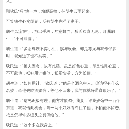
入。
那狄氏“喔”地一声，粉腿高抬，任胡生云雨起来。
可笑铁生心贪胡妻，反被胡生先淫了妻子。
胡生风流在行，放出手段，尽意舞弄。狄氏欢喜无尽，叮嘱胡
生：“不可泄漏，”
胡生道：“多谢尊嫂不弃小生，赐与欢会。却是尊兄与我作伴多
时，就知道了也不妨碍。”
狄氏道：“拙夫因贪，故有此话。虽是好色心重，却是性刚心直，
不可惹他，祗好用计赚他，私图快活，方为长便。”
胡生道：“如何用计。”狄氏道：“他是个酒色中人。你访得有什么
名妓，牵他去吃酒媒宿，等他不归来，我与你就好通宵取乐了。”
胡生道：“这见识极有理，他方才欲勾引我妻，许我妓馆中一百个
东道，我就借此机会，叫一两个好妓看绊住了他，不怕他不留恋。
祗是怎得许多缠头之费供给他。”
狄氏道：“这个多在我身上。”