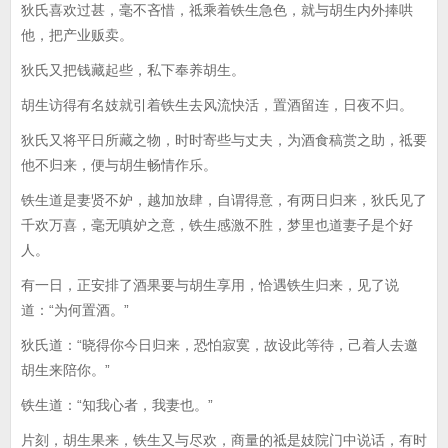
狄氏喜欢过甚，毫不吝惜，祗乘着铁生急色，就与胡生内外捧哄
他，把产业贩卖。
狄氏又把钱藏起些，私下奉养胡生。
胡生访得有名妓就引着铁生去风流快活，置酒留连，日夜不归。
狄氏又将平日所藏之物，时时寄些与丈夫，为酒食稿赏之助，祗要
他不归来，便与胡生畅情作乐。
铁生道是妻贤不妒，越加放肆，自谓得意，有两日归来，狄氏见了
千欢万喜，毫无嗔妒之意，铁生感激不胜，梦里也道妻子是个好
人。
有一日，正安排了酒果要与胡生享用，恰遇铁生归来，见了说
道：“为何置酒。”
狄氏道：“晓得你今日归来，恐怕寂寞，故设此等待，己着人去邀
胡生来陪你。”
铁生道：“知我心者，我妻也。”
片刻，胡生果来，铁生又与尽欢，商量的祗是妓院门中说话，有时