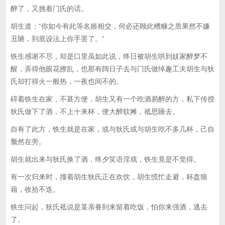
醉了，又挑着门氏的话。
胡生道：“你如今有此等名姬相交，何必还顾此槽糠之质果然不嫌
丑陋，到底设法上你手罢了。”
铁生感谢不尽，却是口里虽如此说，终日被胡生哄到妓家醉梦不
醒，弄得他眼花撩乱，也那有阔日子去与门氏做绰趣工夫胡生与狄
氏却打得火一般热，一夜也间不的。
碍着铁生在家，不甚方便，胡生又有一个吃酒易醉的方，私下传授
狄氏做下了酒，不上十来杯，便大醉软摊，祗思睡去。
自有了此方，铁生就是在家，或与狄氏或与胡生吃不多几杯，己自
颓然在旁。
胡生就出来与狄氏换了酒，终夕笑语淫戏，铁生竟是不觉得。
有一次归来时，撞着胡生狄氏正在欢饮，胡生慌忙走避，杯盘狼
藉，收拾不迭。
铁生问起，狄氏祗说是某亲眷到来留着吃饭，怕你来强酒，逃去
了。