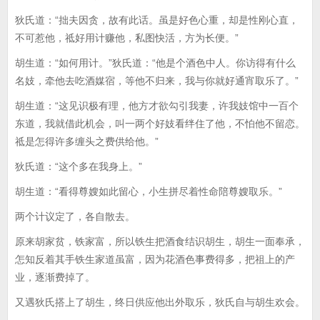
狄氏道：“拙夫因贪，故有此话。虽是好色心重，却是性刚心直，
不可惹他，祗好用计赚他，私图快活，方为长便。”
胡生道：“如何用计。”狄氏道：“他是个酒色中人。你访得有什么
名妓，牵他去吃酒媒宿，等他不归来，我与你就好通宵取乐了。”
胡生道：“这见识极有理，他方才欲勾引我妻，许我妓馆中一百个
东道，我就借此机会，叫一两个好妓看绊住了他，不怕他不留恋。
祗是怎得许多缠头之费供给他。”
狄氏道：“这个多在我身上。”
胡生道：“看得尊嫂如此留心，小生拼尽着性命陪尊嫂取乐。”
两个计议定了，各自散去。
原来胡家贫，铁家富，所以铁生把酒食结识胡生，胡生一面奉承，
怎知反着其手铁生家道虽富，因为花酒色事费得多，把祖上的产
业，逐渐费掉了。
又遇狄氏搭上了胡生，终日供应他出外取乐，狄氏自与胡生欢会。