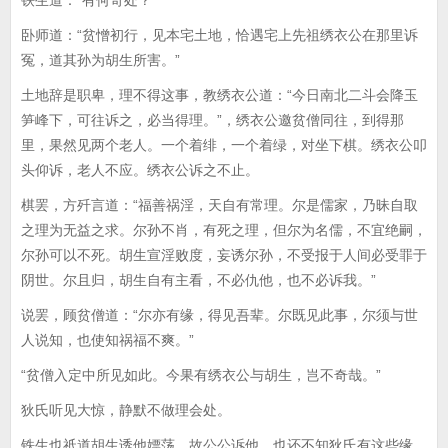
铁生道：“有何奇处？”
卧师道：“贫憎初行，见本宅土地，恰遇宅上先祖绣衣公在那里诉
冤，道其孙为胡生所害。”
土地辞是职卑，理不得这事，教绣衣公道：“今日南北二斗会降玉
笋峰下，可往诉之，必当得理。”，绣衣公邀贫僧同往，到得那
里，果然见两个老人。一个着绯，一个着绿，对坐下棋。绣衣公叩
头仰诉，老人不应。绣衣公诉之不止。
棋罢，方歼言道：“福善祸淫，天自有常理。尔是儒家，乃昧自取
之理为无益之求。尔孙不肖，有死之理，但尔为名儒，不宜绝嗣，
尔孙可以不死。胡生宣淫败度，妄诱尔孙，不受报于人间必受罪于
阴世。尔且归，胡生自有主看，不必仇他，也不必诉我。”
说罢，顾贫僧道：“尔亦有缘，得见吾辈。尔既见此事，尔须与世
人说知，也使知祸福不爽。”
“贫僧入定中所见如此。今果有绣衣公与胡生，岂不奇哉。”
狄氏听见大惊，静默不做理会处。
铁生也祗道胡生诱他嫖荡，故公公诉他，也还不知狄氏有这些缘