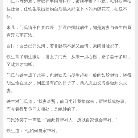
门氏不胜娇羞，意欲伸手向后扭拧，被铁生推个不稳，祗好双手扶
住灶台，任铁生取出硬物自后插入那涨卜卜的肉缝花芯，抽送不
休。
未几，门氏情不自禁吟哼，那淫声扰醒胡生，知是娇妻与铁生白昼
宣淫云雨正浓。
自忖：自己已开先河，若非卧病不起又如何，索闭目哑忍了。
铁生背了胡生眼后，搭上了门氏，从来一点心愿，赔了妻子多时，
至此方才勾帐。
门氏与铁生成了此事，也似狄氏与胡生起初一般的如胶似漆，晓得
胡生命在旦夕，到底没有好的日子了，两入恩山义海要做到头夫
妻。
铁生对门氏道：“我妻甚贤，前日尚让我接你来，帮衬我成好事。
而今看得娶你同去相处，是绝妙的了。
门氏冷笑了一声道：“如此肯帮衬人，所以自家也会帮衬。”
铁生道：“他如何自家帮衬。”