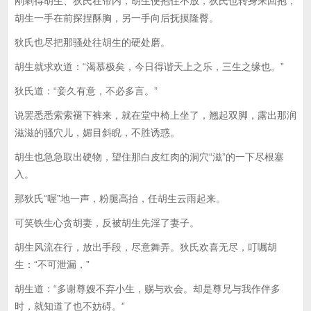
刚剩得胡生、狄氏在帘内，胡生便抱住不放，狄氏也转身来回抱，
胡生一手在前探捏酥胸，另一手向后抚摸隆臀。
狄氏也尽把那骚处往胡生的硬处磨。
胡生就求欢道：“渴慕极矣，今日得谐天上之乐，三生之缘也。”
狄氏道：“妾久有意，不必多言。”
说罢悉悉索索褪下裤来，就在堂中椅上坐了，翘起双脚，露出那润
滋滋的骚穴儿，媚目斜睨，不胜诱惑。
胡生也急急取出硬物，望住那白皮红肉的洞穴“滋”的一下尽根塞
入。
那狄氏“喔”地一声，粉腿高抬，任胡生云雨起来。
可笑铁生心贪胡妻，反被胡生先淫了妻子。
胡生风流在行，放出手段，尽意舞弄。狄氏欢喜无尽，叮嘱胡
生：“不可泄漏，”
胡生道：“多谢尊嫂不弃小生，赐与欢会。却是尊兄与我作伴多
时，就知道了也不妨碍。”