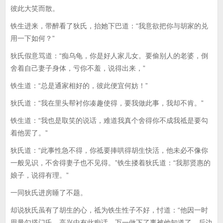
彼此大笑而散。
铁生进来，带醉看了狄氏，抬她下巴道：“我意欲把你与胡家的兑
用一下如何？”
狄氏假意骂道：“痴乌龟，你是好人家儿女。要偷别人的老婆，倒
舍着自己妻子身体，亏你不羞，说得出来，”
铁生道：“总是通家相好的，彼此便宜何妨！”
狄氏道：“我在里头帮衬你凑趣使得，要我做此事，我却不肯。”
铁生道：“我也是取笑的说话，难道我真个舍得你不成我祗是要勾
着他罢了。”
狄氏道：“此事性急不得，你祗要捧哄得胡生快活，他未必不像你
一般见识，不舍得妻子也不见得。”铁生搂着狄氏道：“我那贤惠的
娘子，说得有理。”
一同狄氏进房睡了不题。
却说狄氏虽有了胡生的心，祗为铁生性子不好，忖道：“他因一时
思量勾搭门氏，高兴中有此痴话。万一做下了事被他知道了，后边