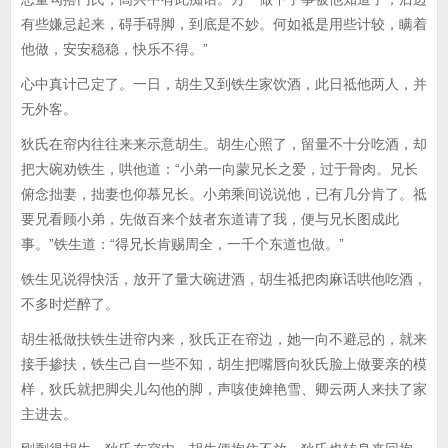
有些嫌忌起来，碍手碍脚，到底是不妙。何如祗是用些计较，瞒着
他做，安安稳稳，快乐不得。”
心中真计己定了。一日，胡生又到铁生家饮酒，此日祗他两人，并
无外客。
狄氏在帘内往往来来示意胡生。胡生心照了，留量不十分吃酒，却
把大碗劝铁生，哄他道：“小弟一向蒙兄长之爱，过于骨肉。兄长
俯念拙妻，拙妻也仰慕兄长。小弟乘间说说他，已有几分肯了。祗
要兄看顾小弟，先做百来个妓者东道请了我，便与兄长图成此
事。”铁生道：“得兄长肯赐周全，一千个东道也做。”
铁生见说得快活，放开了量大碗进酒，胡生祗把肉麻话哄他吃酒，
不多时烂醉了。
胡生祗做扶铁生进帘内来，狄氏正在帘边，她一向不避忌的，就来
接手掺扶，铁生己自一些不知，胡生把嘴唇向狄氏脸上做要亲的模
样，狄氏就把脚尖儿勾他的脚，声咳使婢艳雪、卿云两人来扶了家
主进去。