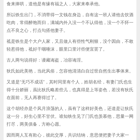
食来捧哄，道他是有缘有福之人，大家来奉承他。
所以铁生出门，不消带得一文钱在身边，自有这一班人请他去饮酒
吃肉，常得醉饱而归，满城内外入没一个不认得他，没一个不怀一
点不良之心，打点勾搭他妻子。
祗是铁生是个大户人家，又且做人有些性气刚狠，没个因由，不敢
轻惹得他，祗好干咽唾沫，眼里口里讨些便宜罢了。
古人两句说得好：谩藏诲盗，冶容诲淫。
狄氏如此美艳，当此风俗，怎容他清清白自过世自然生出事体来。
又道是“无巧不成话”，其时同里有个人，姓胡名经，有妻门氏也生
得十分娇丽，虽比狄氏略差些儿，也真得是上等姿色，若没有狄氏
在面前，无人再赛得过了。
这个胡经亦是个风月浪荡的人，虽有了这样好美色，还道是让狄氏
这一分，好生心里不甘伏。谁知铁生见了门氏也羡慕他，思量一网
打尽，两美俱备，方称心愿。
因而两人互有欺心，彼此交厚，共识结纳，意思便把妻子大家一