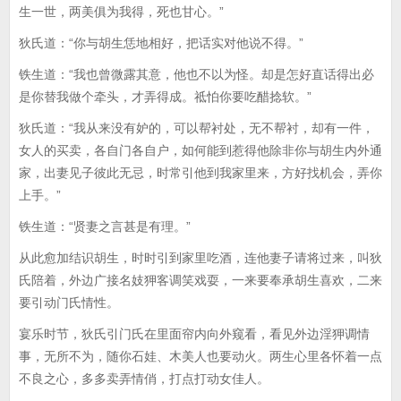
生一世，两美俱为我得，死也甘心。”
狄氏道：“你与胡生恁地相好，把话实对他说不得。”
铁生道：“我也曾微露其意，他也不以为怪。却是怎好直话得出必
是你替我做个牵头，才弄得成。祗怕你要吃醋捻软。”
狄氏道：“我从来没有妒的，可以帮衬处，无不帮衬，却有一件，
女人的买卖，各自门各自户，如何能到惹得他除非你与胡生内外通
家，出妻见子彼此无忌，时常引他到我家里来，方好找机会，弄你
上手。”
铁生道：“贤妻之言甚是有理。”
从此愈加结识胡生，时时引到家里吃酒，连他妻子请将过来，叫狄
氏陪着，外边广接名妓狎客调笑戏耍，一来要奉承胡生喜欢，二来
要引动门氏情性。
宴乐时节，狄氏引门氏在里面帘内向外窥看，看见外边淫狎调情
事，无所不为，随你石娃、木美人也要动火。两生心里各怀着一点
不良之心，多多卖弄情俏，打点打动女佳人。