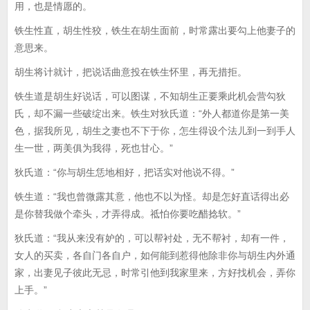
用，也是情愿的。
铁生性直，胡生性狡，铁生在胡生面前，时常露出要勾上他妻子的
意思来。
胡生将计就计，把说话曲意投在铁生怀里，再无措拒。
铁生道是胡生好说话，可以图谋，不知胡生正要乘此机会营勾狄
氏，却不漏一些破绽出来。铁生对狄氏道：“外人都道你是第一美
色，据我所见，胡生之妻也不下于你，怎生得设个法儿到一到手人
生一世，两美俱为我得，死也甘心。”
狄氏道：“你与胡生恁地相好，把话实对他说不得。”
铁生道：“我也曾微露其意，他也不以为怪。却是怎好直话得出必
是你替我做个牵头，才弄得成。祗怕你要吃醋捻软。”
狄氏道：“我从来没有妒的，可以帮衬处，无不帮衬，却有一件，
女人的买卖，各自门各自户，如何能到惹得他除非你与胡生内外通
家，出妻见子彼此无忌，时常引他到我家里来，方好找机会，弄你
上手。”