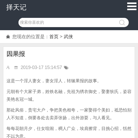
择天记
您现在的位置是：
首页
>
武侠
因果报
2019-03-17 15:14:57
这是一个淫人妻女，妻女淫人，转辗果报的故事。
元朝有个大家子弟，姓铁名融，先祖为绣衣御史，娶妻狄氏，姿容
美艳名冠一城。
那处风俗，贵宅大户，争把美色相夸，一家娶得个美妇，祗恐怕别
人不知道，倒要各处去卖弄张扬，出外游耍，与人看见。
每每花朝月夕，仕女喧闹，稠人广众，埃肩擦背，目挑心招，恬然
不以为意。