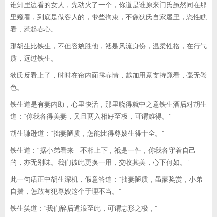
谁知里边看的女人，先动火了一个，你道是谁原来门氏虽然同在那
里窥看，到底是做客人的，带些拘束，不像狄氏自家屋里，恣性瞧
看，惹起春心。
那胡生比铁生，不但容貌胜他，祗是风流身份，温柔性格，在行气
质，远过铁生。
狄氏反看上了，时时在帘内面露春情，越加用意支持窥看，毫无倦
色。
铁生道是有妻内助，心里快活，那里晓得就中之意铁生酒后对胡生
道：“你我各得美妻，又且两入相好至极，可谓难得。”
胡生谦逊道：“拙妻陋质，怎能比得尊嫂生得十全。”
铁生道：“据小弟看来，不相上下，祗是一件，你我各守着自己
的，亦无别味。我们彼此更换一用，交收其美，心下何如。”
此一句话正中胡生深机，假意答道：“拙妻陋质，虽蒙奖赏，小弟
自揣，怎敢有犯尊嫂这个于理不当。”
铁生笑道：“我们醉后遁浪至此，可谓忘形之极，”