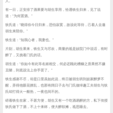
人。
有一日，正安排了酒果要与胡生享用，恰遇铁生归来，见了说
道：“为何置酒。”
狄氏道：“晓得你今日归来，恐怕寂寞，故设此等待，己着人去邀
胡生来陪你。”
铁生道：“知我心者，我妻也。”
片刻，胡生果来，铁生又与尽欢，商量的祗是妓院门中说话，有时
醉了，又挑着门氏的话。
胡生道：“你如今有此等名姬相交，何必还顾此槽糠之质果然不嫌
丑陋，到底设法上你手罢了。”
铁生感谢不尽，却是口里虽如此说，终日被胡生哄到妓家醉梦不
醒，弄得他眼花撩乱，也那有阔日子去与门氏做绰趣工夫胡生与狄
氏却打得火一般热，一夜也间不的。
碍着铁生在家，不甚方便，胡生又有一个吃酒易醉的方，私下传授
狄氏做下了酒，不上十来杯，便大醉软摊，祗思睡去。