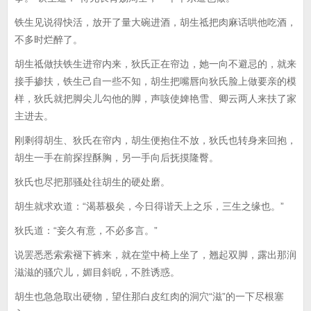
铁生见说得快活，放开了量大碗进酒，胡生祗把肉麻话哄他吃酒，
不多时烂醉了。
胡生祗做扶铁生进帘内来，狄氏正在帘边，她一向不避忌的，就来
接手掺扶，铁生己自一些不知，胡生把嘴唇向狄氏脸上做要亲的模
样，狄氏就把脚尖儿勾他的脚，声咳使婢艳雪、卿云两人来扶了家
主进去。
刚剩得胡生、狄氏在帘内，胡生便抱住不放，狄氏也转身来回抱，
胡生一手在前探捏酥胸，另一手向后抚摸隆臀。
狄氏也尽把那骚处往胡生的硬处磨。
胡生就求欢道：“渴慕极矣，今日得谐天上之乐，三生之缘也。”
狄氏道：“妾久有意，不必多言。”
说罢悉悉索索褪下裤来，就在堂中椅上坐了，翘起双脚，露出那润
滋滋的骚穴儿，媚目斜睨，不胜诱惑。
胡生也急急取出硬物，望住那白皮红肉的洞穴“滋”的一下尽根塞