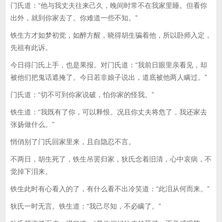
门氏道：“他与我丈夫往来己久，晚间时常不在我家里睡。但看你
出外，就到你家去了。你难道一些不知。”
铁生方才如梦初觉，如醉方醒，晓得胡生骗着他，所以卧师入定，
先祖有此诉。
今日得门氏上手，也是果报。对门氏道：“我前日眼里亲看见，却
被他们把鬼话遮掩了。今日若非娘子说出，道底被他两人瞒过。”
门氏道：“切不可到你家说破，怕你家的怪我。”
铁生道：“我既有了你，可以释恨。况且你丈夫将危了，我还家去
张扬做什么。”
悄俏别了门氏回家里来，且自隐忍不言。
不两日，胡生死了，铁生吊罢归家，狄氏念着旧清，心中哀病，不
觉掉下泪来。
铁生此时有心看入的了，有什么看不出冷笑道：“此泪从何而来。”
狄氏一时无言。铁生道：“我己尽知，不必瞒了。”