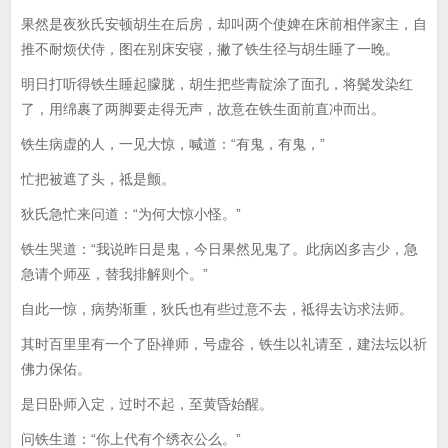
果然是夜狄氏安顿胡生在后房，却叫两个使婢在床前相伴家主，自
推不耐烦伏侍，图在别床安寝，撇了铁生径与胡生睡了一晚。
明日打听得铁生睡起朦胧，胡生把些青靛涂了面孔，将鬓发染红
了，用绵裹了两脚要走得无声，故意在铁生面前直冲而出。
铁生病虚的人，一见大惊，喊道：“有鬼，有鬼，”
忙把被遮了头，祗是颤。
狄氏急忙来问道：“为何大惊小怪。”
铁生哭道：“我说昨日是鬼，今日果然见鬼了。此病凶多吉少，急
急请个师巫，替我排解则个。”
自此一惊，病势渐重，狄氏也有些过意不去，祗得去访求法师。
其时百里里有一个了卧禅师，号虚谷，铁生以礼请至，建法坛以祈
佛力保佑。
是日卧师入定，过时不起，至黄昏始醒。
问铁生道：“你上代有个绣衣公么。”