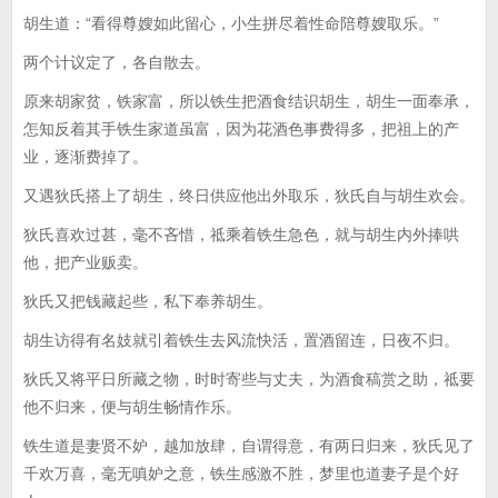
胡生道：“看得尊嫂如此留心，小生拼尽着性命陪尊嫂取乐。”
两个计议定了，各自散去。
原来胡家贫，铁家富，所以铁生把酒食结识胡生，胡生一面奉承，
怎知反着其手铁生家道虽富，因为花酒色事费得多，把祖上的产
业，逐渐费掉了。
又遇狄氏搭上了胡生，终日供应他出外取乐，狄氏自与胡生欢会。
狄氏喜欢过甚，毫不吝惜，祗乘着铁生急色，就与胡生内外捧哄
他，把产业贩卖。
狄氏又把钱藏起些，私下奉养胡生。
胡生访得有名妓就引着铁生去风流快活，置酒留连，日夜不归。
狄氏又将平日所藏之物，时时寄些与丈夫，为酒食稿赏之助，祗要
他不归来，便与胡生畅情作乐。
铁生道是妻贤不妒，越加放肆，自谓得意，有两日归来，狄氏见了
千欢万喜，毫无嗔妒之意，铁生感激不胜，梦里也道妻子是个好