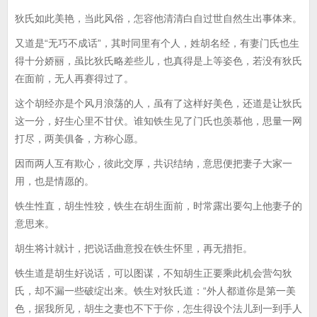
狄氏如此美艳，当此风俗，怎容他清清白自过世自然生出事体来。
又道是“无巧不成话”，其时同里有个人，姓胡名经，有妻门氏也生
得十分娇丽，虽比狄氏略差些儿，也真得是上等姿色，若没有狄氏
在面前，无人再赛得过了。
这个胡经亦是个风月浪荡的人，虽有了这样好美色，还道是让狄氏
这一分，好生心里不甘伏。谁知铁生见了门氏也羡慕他，思量一网
打尽，两美俱备，方称心愿。
因而两人互有欺心，彼此交厚，共识结纳，意思便把妻子大家一
用，也是情愿的。
铁生性直，胡生性狡，铁生在胡生面前，时常露出要勾上他妻子的
意思来。
胡生将计就计，把说话曲意投在铁生怀里，再无措拒。
铁生道是胡生好说话，可以图谋，不知胡生正要乘此机会营勾狄
氏，却不漏一些破绽出来。铁生对狄氏道：“外人都道你是第一美
色，据我所见，胡生之妻也不下于你，怎生得设个法儿到一到手人