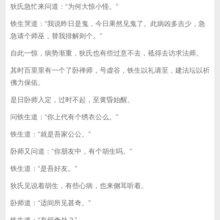
狄氏急忙来问道：“为何大惊小怪。”
铁生哭道：“我说昨日是鬼，今日果然见鬼了。此病凶多吉少，急
急请个师巫，替我排解则个。”
自此一惊，病势渐重，狄氏也有些过意不去，祗得去访求法师。
其时百里里有一个了卧禅师，号虚谷，铁生以礼请至，建法坛以祈
佛力保佑。
是日卧师入定，过时不起，至黄昏始醒。
问铁生道：“你上代有个绣衣公么。”
铁生道：“就是吾家公公。”
卧师又问道：“你朋友中，有个胡生吗。”
铁生道：“是吾好友。”
狄氏见说着胡生，有些心病，也来侧耳听着。
卧师道：“适间所见甚奇。”